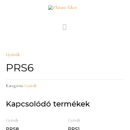
Skip
MAIN
to
MENU
content
Gyűrűk
PRS6
Kategória:
Gyűrűk
Kapcsolódó termékek
Gyűrűk
Gyűrűk
PRS8
PRS1