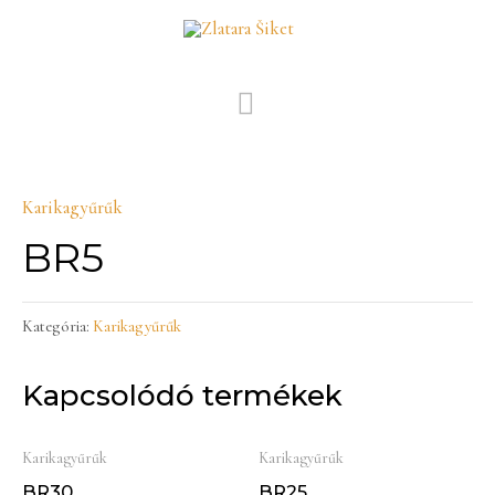
Skip
MAIN
to
MENU
content
Karikagyűrűk
BR5
Kategória:
Karikagyűrűk
Kapcsolódó termékek
Karikagyűrűk
Karikagyűrűk
BR30
BR25