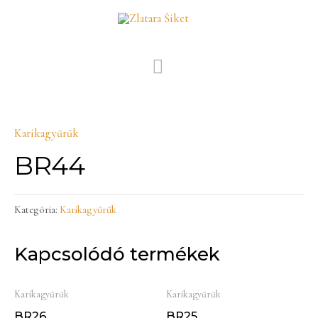
Skip
MAIN
to
MENU
content
Karikagyűrűk
BR44
Kategória:
Karikagyűrűk
Kapcsolódó termékek
Karikagyűrűk
Karikagyűrűk
BR26
BR25